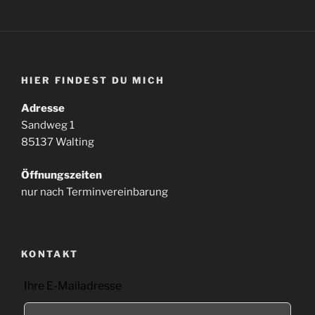
HIER FINDEST DU MICH
Adresse
Sandweg 1
85137 Walting
Öffnungszeiten
nur nach Terminvereinbarung
KONTAKT
Lass
Ihre E-Mailadresse
dieses