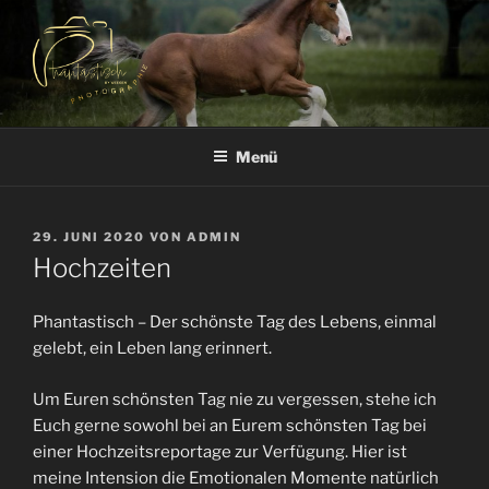
Zum
Inhalt
springen
PHANTASTISCH
Photographie by Bianca&Patrick Weegen
Menü
VERÖFFENTLICHT
29. JUNI 2020
VON
ADMIN
AM
Hochzeiten
Phantastisch – Der schönste Tag des Lebens, einmal
gelebt, ein Leben lang erinnert.
Um Euren schönsten Tag nie zu vergessen, stehe ich
Euch gerne sowohl bei an Eurem schönsten Tag bei
einer Hochzeitsreportage zur Verfügung. Hier ist
meine Intension die Emotionalen Momente natürlich