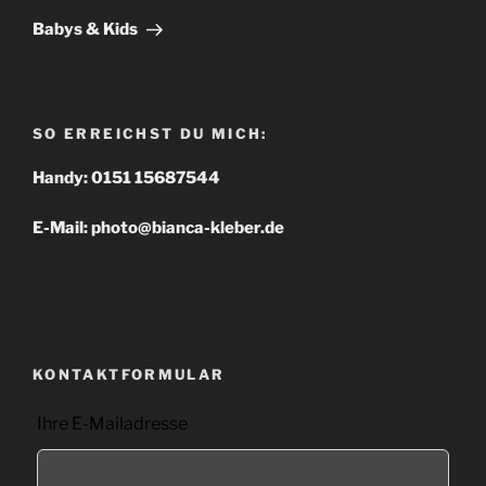
Beitrag
Babys & Kids
SO ERREICHST DU MICH:
Handy: 0151 15687544
E-Mail: photo@bianca-kleber.de
KONTAKTFORMULAR
Lass
Ihre E-Mailadresse
dieses
Feld